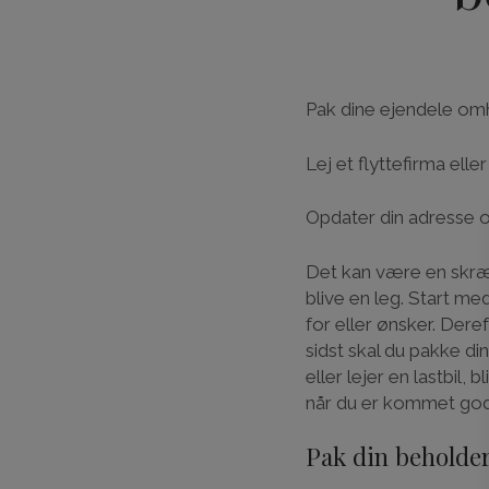
Pak dine ejendele omhy
Lej et flyttefirma eller
Opdater din adresse o
Det kan være en skræ
blive en leg. Start med
for eller ønsker. Dere
sidst skal du pakke d
eller lejer en lastbil
når du er kommet godt 
Pak din beholde