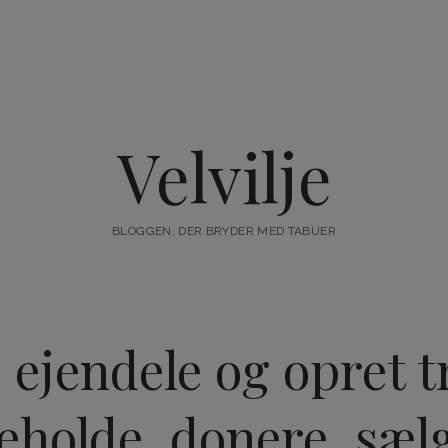
Velvilje
BLOGGEN, DER BRYDER MED TABUER
 ejendele og opret 
eholde, donere, sæl