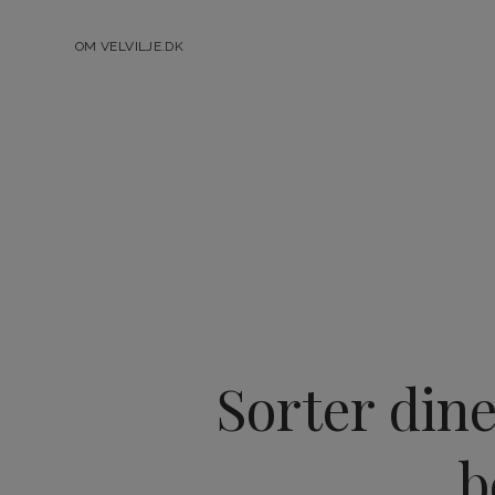
OM VELVILJE.DK
Sorter dine
b