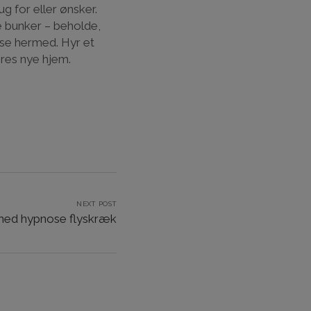
ug for eller ønsker.
e bunker – beholde,
se hermed. Hyr et
eres nye hjem.
NEXT POST
 med hypnose flyskræk