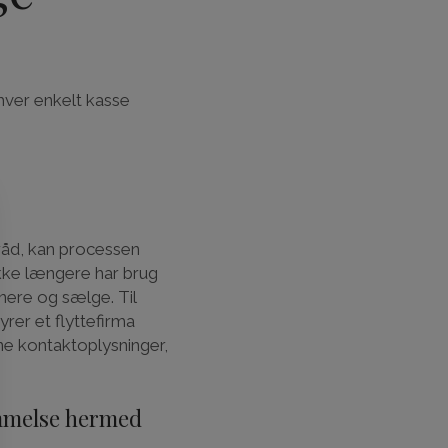
 hver enkelt kasse
råd, kan processen
 ikke længere har brug
onere og sælge. Til
rer et flyttefirma
ine kontaktoplysninger,
emmelse hermed