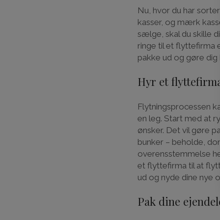
Nu, hvor du har sortere
kasser, og mærk kasse
sælge, skal du skille 
ringe til et flyttefirm
pakke ud og gøre dig
Hyr et flyttefirm
Flytningsprocessen k
en leg. Start med at ry
ønsker. Det vil gøre 
bunker – beholde, do
overensstemmelse herm
et flyttefirma til at f
ud og nyde dine nye 
Pak dine ejendel