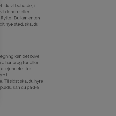
t, du vil beholde, i
il donere eller
 flytte! Du kan enten
 dit nye sted, skal du
gning kan det blive
re har brug for eller
ne ejendele i tre
em i
Til sidst skal du hyre
å plads, kan du pakke