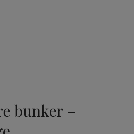
tre bunker –
ge