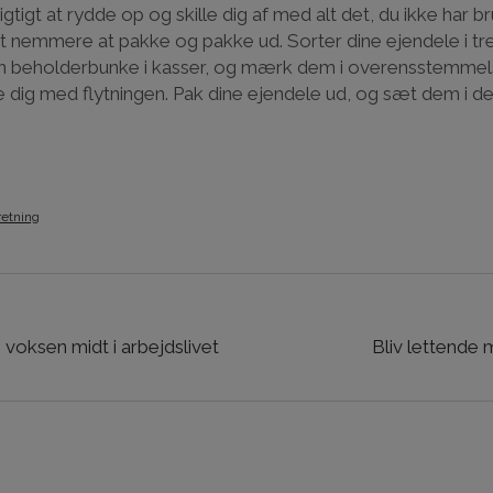
vigtigt at rydde op og skille dig af med alt det, du ikke har br
t nemmere at pakke og pakke ud. Sorter dine ejendele i tr
in beholderbunke i kasser, og mærk dem i overensstemmel
lpe dig med flytningen. Pak dine ejendele ud, og sæt dem i d
retning
oksen midt i arbejdslivet
Bliv lettende